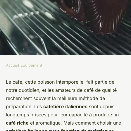
Accueil
›
Equipement
EQUIPEMENT
Comment sélectionner une
Le café, cette boisson intemporelle, fait partie de
notre quotidien, et les amateurs de café de qualité
cafetière italienne avec
recherchent souvent la meilleure méthode de
fonction de maintien au chaud
préparation. Les
cafetière italiennes
sont depuis
pour des espressos parfaits ?
longtemps prisées pour leur capacité à produire un
café riche
et aromatique. Mais comment choisir une
Mya
•
28 mai 2024
•
6 min de lecture