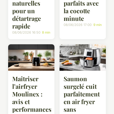
naturelles
parfaits avec
pour un
la cocotte
détartrage
minute
rapide
08/06/2026 17:00
9 min
08/06/2026 16:50
8 min
Maîtriser
Saumon
l’airfryer
surgelé cuit
Moulinex :
parfaitement
avis et
en air fryer
performances
sans