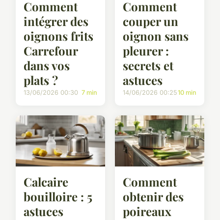
Comment
Comment
intégrer des
couper un
oignons frits
oignon sans
Carrefour
pleurer :
dans vos
secrets et
plats ?
astuces
13/06/2026 00:30
7 min
14/06/2026 00:25
10 min
Calcaire
Comment
bouilloire : 5
obtenir des
astuces
poireaux