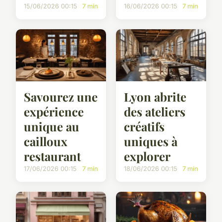
15/06/2026 00:15
7 min
16/06/2026 00:15
7 min
Savourez une
Lyon abrite
expérience
des ateliers
unique au
créatifs
cailloux
uniques à
restaurant
explorer
17/06/2026 00:15
7 min
18/06/2026 00:15
7 min