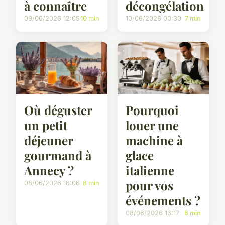
à connaître
décongélation
09/06/2026 12:05
10 min
10/06/2026 00:30
7 min
Où déguster
Pourquoi
un petit
louer une
déjeuner
machine à
gourmand à
glace
Annecy ?
italienne
pour vos
08/06/2026 16:06
8 min
événements ?
08/06/2026 16:17
6 min