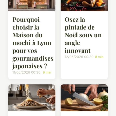
Pourquoi
Osez la
choisir la
pintade de
Maison du
Noël sous un
mochi à Lyon
angle
pour vos
innovant
gourmandises
12/06/2026 00:30
8 min
japonaises ?
11/06/2026 00:30
9 min