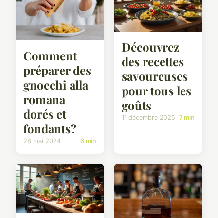
Découvrez
Comment
des recettes
préparer des
savoureuses
gnocchi alla
pour tous les
romana
goûts
dorés et
11 décembre 2025
7 min
fondants?
28 mai 2024
6 min