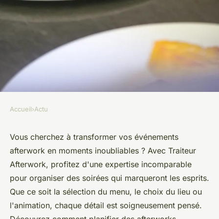
Accueil
›
Actu
ACTU
Organisez des événements
Vous cherchez à transformer vos événements
afterwork en moments inoubliables ? Avec Traiteur
afterwork mémorables avec
Afterwork, profitez d'une expertise incomparable
un traiteur afterwork
pour organiser des soirées qui marqueront les esprits.
Que ce soit la sélection du menu, le choix du lieu ou
Mya
•
20 août 2024
•
5 min de lecture
l'animation, chaque détail est soigneusement pensé.